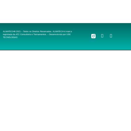
ALMATECH® 2021 – Todos os Direitos Reservados. ALMATECH é marca
registrada da ATC Consultoria e Treinamentos. – Desenvolvido por
USE
TECNOLOGIAS