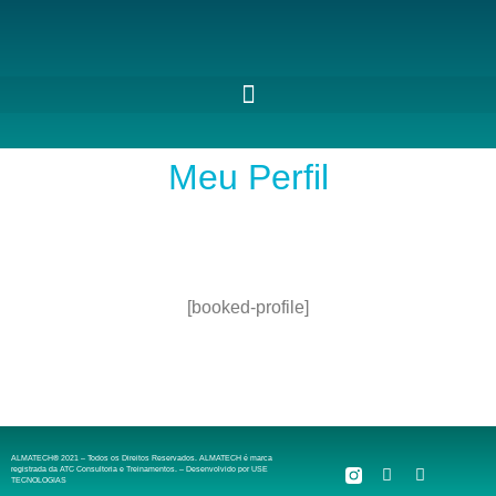
Meu Perfil
[booked-profile]
ALMATECH® 2021 – Todos os Direitos Reservados. ALMATECH é marca
registrada da ATC Consultoria e Treinamentos. – Desenvolvido por
USE
TECNOLOGIAS